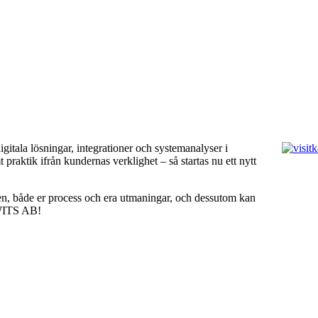
gitala lösningar, integrationer och systemanalyser i
aktik ifrån kundernas verklighet – så startas nu ett nytt
en, både er process och era utmaningar, och dessutom kan
– WITS AB!