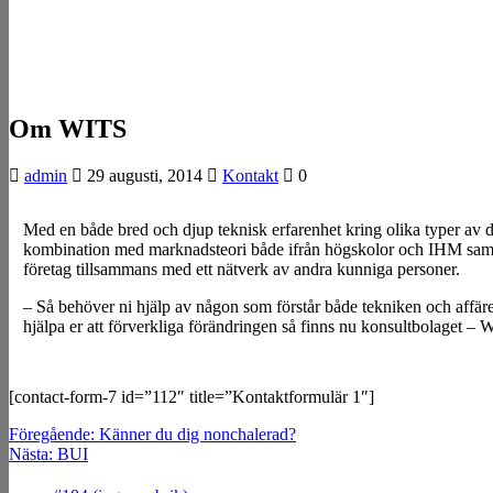
Om WITS
admin
29 augusti, 2014
Kontakt
0
Med en både bred och djup teknisk erfarenhet kring olika typer av di
kombination med marknadsteori både ifrån högskolor och IHM samt pr
företag tillsammans med ett nätverk av andra kunniga personer.
– Så behöver ni hjälp av någon som förstår både tekniken och affär
hjälpa er att förverkliga förändringen så finns nu konsultbolaget 
[contact-form-7 id=”112″ title=”Kontaktformulär 1″]
Inläggsnavigering
Föregående
Föregående:
Känner du dig nonchalerad?
Nästa
inlägg:
Nästa:
BUI
inlägg: