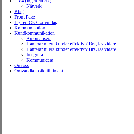
#184 (ingen rubrik)
Nätverk
Blog
Front Page
Hyr en CIO för en dag
Kommunikation
Kundkommunikation
Automatisera
Hanterar ni era kunder effektivt? Bra, läs vidare
Hanterar ni era kunder effektivt? Bra, läs vidare
Integrera
Kommunicera
Om oss
Omvandla insikt till intäkt
Dalhemsvägen 23, 141 46 HUDDINGE
support@wits.nu
+46 (0)70 608 89 42